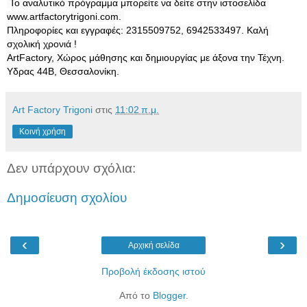
 Το αναλυτικό πρόγραμμα μπορείτε να δείτε στην ιστοσελίδα 
www.artfactorytrigoni.com. 

Πληροφορίες και εγγραφές: 2315509752, 6942533497. Καλή 
σχολική χρονιά !

ArtFactory, Χώρος μάθησης και δημιουργίας με άξονα την Τέχνη.

Υδρας 44Β, Θεσσαλονίκη.
Art Factory Trigoni
στις
11:02 π.μ.
Κοινή χρήση
Δεν υπάρχουν σχόλια:
Δημοσίευση σχολίου
‹
›
Αρχική σελίδα
Προβολή έκδοσης ιστού
Από το
Blogger
.