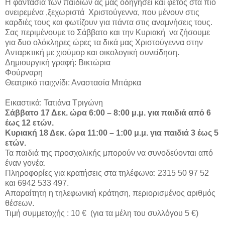
Η φαντασία των παιδιών ας μας οδηγήσει και φέτος στα πιο
ονειρεμένα ,ξεχωριστά Χριστούγεννα, που μένουν στις
καρδιές τους και φωτίζουν για πάντα στις αναμνήσεις τους.
Σας περιμένουμε το Σάββατο και την Κυριακή να ζήσουμε
για δυο ολόκληρες ώρες τα δικά μας Χριστούγεννα στην
Ανταρκτική με χιούμορ και οικολογική συνείδηση.
Δημιουργική γραφή: Βικτώρια
Φούρναρη
Θεατρικό παιχνίδι: Αναστασία Μπάρκα
Εικαστικά: Τατιάνα Τριγώνη
Σάββατο 17 Δεκ. ώρα 6:00 – 8:00 μ.μ. για παιδιά από 6
έως 12 ετών.
Κυριακή 18 Δεκ. ώρα 11:00 – 1:00 μ.μ. για παιδιά 3 έως 5
ετών.
Τα παιδιά της προσχολικής μπορούν να συνοδεύονται από
έναν γονέα.
Πληροφορίες για κρατήσεις στα τηλέφωνα: 2315 50 97 52
και 6942 533 497.
Απαραίτητη η τηλεφωνική κράτηση, περιορισμένος αριθμός
θέσεων.
Τιμή συμμετοχής : 10 € (για τα μέλη του συλλόγου 5 €)