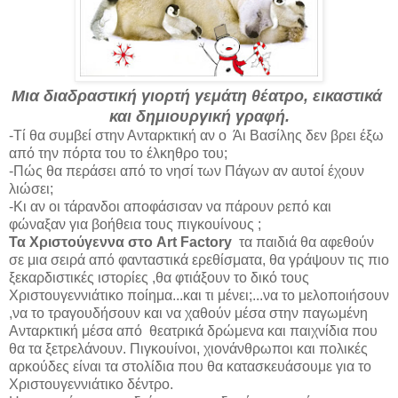
Μια διαδραστική γιορτή γεμάτη θέατρο, εικαστικά
και δημιουργική γραφή.
-Τί θα συμβεί στην Ανταρκτική αν ο Άι Βασίλης δεν βρει έξω
από την πόρτα του το έλκηθρο του;
-Πώς θα περάσει από το νησί των Πάγων αν αυτοί έχουν
λιώσει;
-Κι αν οι τάρανδοι αποφάσισαν να πάρουν ρεπό και
φώναξαν για βοήθεια τους πιγκουίνους ;
Τα Χριστούγεννα στο
Art
Factory
τα παιδιά θα αφεθούν
σε μια σειρά από φανταστικά ερεθίσματα, θα γράψουν τις πιο
ξεκαρδιστικές ιστορίες ,θα φτιάξουν το δικό τους
Χριστουγεννιάτικο ποίημα...και τι μένει;...να το μελοποιήσουν
,να το τραγουδήσουν και να χαθούν μέσα στην παγωμένη
Ανταρκτική μέσα από θεατρικά δρώμενα και παιχνίδια που
θα τα ξετρελάνουν. Πιγκουίνοι, χιονάνθρωποι και πολικές
αρκούδες είναι τα στολίδια που θα κατασκευάσουμε για το
Χριστουγεννιάτικο δέντρο.