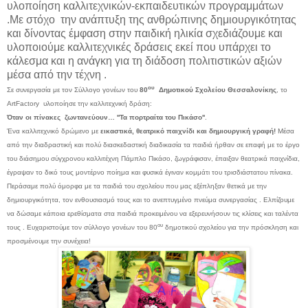
υλοποίηση καλλιτεχνικών-εκπαιδευτικών προγραμμάτων
.Με στόχο την ανάπτυξη της ανθρώπινης δημιουργικότητας
και δίνοντας έμφαση στην παιδική ηλικία σχεδιάζουμε και
υλοποιούμε καλλιτεχνικές δράσεις εκεί που υπάρχει το
κάλεσμα και η ανάγκη για τη
διάδοση
πολιτιστικών αξιών
μέσα από την τέχνη .
ου
Σε συνεργασία με τον Σύλλογο γονέων του
80
Δημοτικού Σχολείου Θεσσαλονίκης
, το
ArtFactory
υλοποίησε την καλλιτεχνική δράση:
Όταν οι πίνακες ζωντανεύουν… ''Τα πορτραίτα του Πικάσο''
.
Ένα καλλιτεχνικό δρώμενο με
εικαστικά, θεατρικό παιχνίδι και δημιουργική γραφή!
Μέσα
από την διαδραστική και πολύ διασκεδαστική διαδικασία τα παιδιά ήρθαν σε επαφή με το έργο
του διάσημου σύγχρονου καλλιτέχνη Πάμπλο Πικάσο, ζωγράφισαν, έπαιξαν θεατρικά παιχνίδια,
έγραψαν το δικό τους μοντέρνο ποίημα και φυσικά έγιναν κομμάτι του τρισδιάστατου πίνακα.
Περάσαμε πολύ όμορφα με τα παιδιά του σχολείου που μας εξέπληξαν θετικά με την
δημιουργικότητα, τον ενθουσιασμό τους και το ανεπτυγμένο πνεύμα συνεργασίας . Ελπίζουμε
να δώσαμε κάποια ερεθίσματα στα παιδιά προκειμένου να εξερευνήσουν τις κλίσεις και ταλέντα
ου
τους . Ευχαριστούμε τον σύλλογο γονέων του 80
δημοτικού σχολείου για την πρόσκληση και
προσμένουμε την συνέχεια!